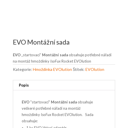
EVO Montážní sada
EVO
„startovací“
Montážní sada
obsahuje potřebné nářadí
na montáž hmoždinky
IsoFux
Rocket EVOlution
Kategorie:
Hmoždinka EVOlution
Štítek:
EVOlution
Popis
EVO
"startovací"
Montážní sada
obsahuje
veškeré potřebné nářadí na montáž
hmoždinky
IsoFux
Rocket EVOlution. Sada
obsahuje:
1 ks EVO Vrtací adaptér