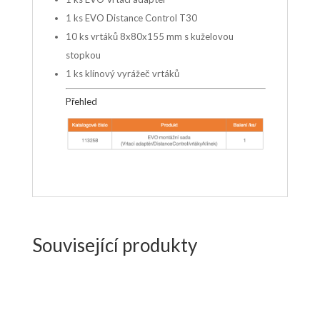
1 ks EVO Distance Control T30
10 ks vrtáků 8x80x155 mm s kuželovou
stopkou
1 ks klínový vyrážeč vrtáků
Přehled
Související produkty