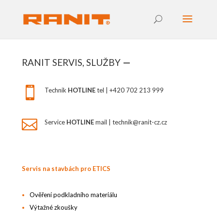
RANIT SERVIS, SLUŽBY
—

Technik
HOTLINE
tel
|
+420 702 213 999

Service
HOTLINE
mail | technik@ranit-cz.cz
Servis na stavbách pro ETICS
Ověření podkladního materiálu
Výtažné zkoušky