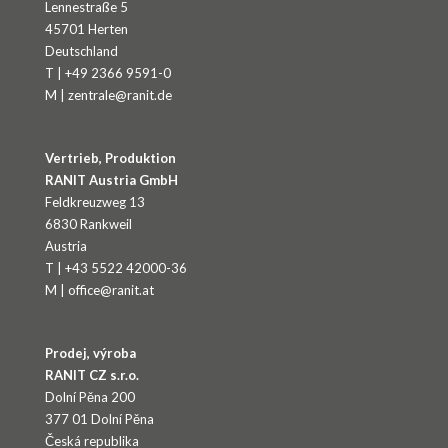
Lennestraße 5
45701 Herten
Deutschland
T | +49 2366 9591-0
M | zentrale@ranit.de
Vertrieb, Produktion
RANIT Austria GmbH
Feldkreuzweg 13
6830 Rankweil
Austria
T | +43 5522 42000-36
M | office@ranit.at
Prodej, výroba
RANIT CZ s.r.o.
Dolní Pěna 200
377 01 Dolní Pěna
Česká republika