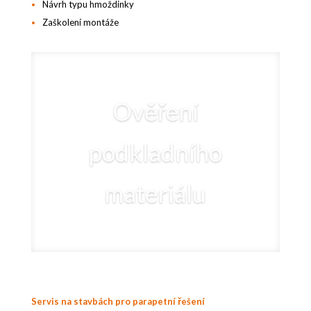
Návrh typu hmoždinky
Zaškolení montáže
Ověření
podkladního
materiálu
Servis na stavbách pro parapetní řešení