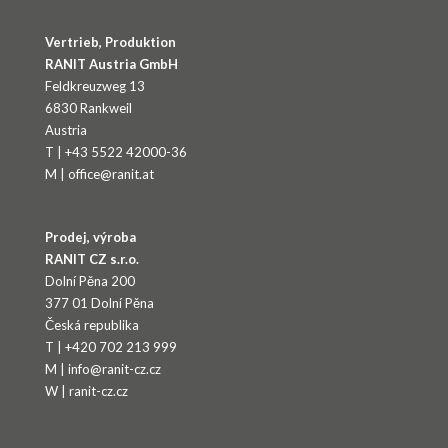
Vertrieb, Produktion
RANIT Austria GmbH
Feldkreuzweg 13
6830 Rankweil
Austria
T | +43 5522 42000-36
M | office@ranit.at
Prodej, výroba
RANIT CZ s.r.o.
Dolní Pěna 200
377 01 Dolní Pěna
Česká republika
T | +420 702 213 999
M | info@ranit-cz.cz
W | ranit-cz.cz