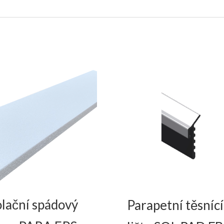
olační spádový
Parapetní těsnící