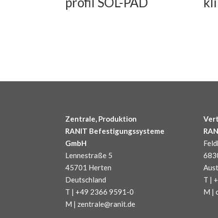
profil SOL-PAD
kl
Zentrale, Produktion
Vert
RANIT Befestigungssysteme
RAN
GmbH
Fel
Lennestraße 5
683
45701 Herten
Aust
Deutschland
T |
T | +49 2366 9591-0
M | 
M | zentrale@ranit.de