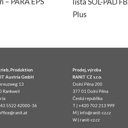
ín – PARA EPS
lišta SOL-PAD FB
Plus
rieb, Produktion
Prodej, výroba
IT Austria GmbH
RANIT CZ s.r.o.
dkreuzweg 13
Dolní Pěna 200
0 Rankweil
377 01 Dolní Pěna
ria
Česká republika
 +43 5522 42000-36
T | +420 702 213 999
office@ranit.at
M | info@ranit-cz.cz
W | ranit-cz.cz