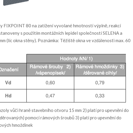
 FIXPOINT 80 na zatížení vyvolané hmotností výplně, reakcí
u stanoveny s použitím montážních lepidel společností SELENA a
m (líc okna stěny). Poznámka: Těžiště okna ve vzdálenosti max. 60
nzoly vůči hraně stavebního otvoru 15 mm 2) platí pro upevnění do
 děrovaných) pomocí rámových šroubů 3) platí pro upevnění do
mových hmoždinek