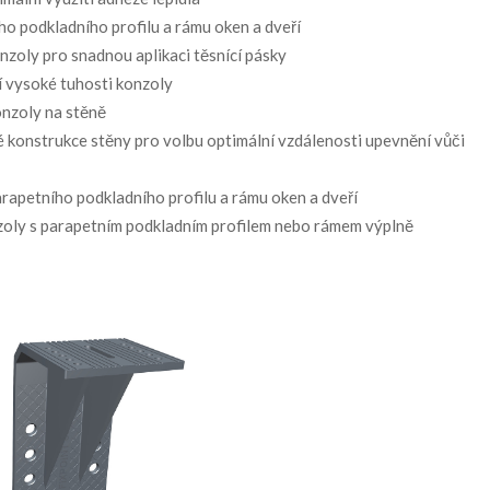
o podkladního profilu a rámu oken a dveří
zoly pro snadnou aplikaci těsnící pásky
í vysoké tuhosti konzoly
onzoly na stěně
é konstrukce stěny pro volbu optimální vzdálenosti upevnění vůči
arapetního podkladního profilu a rámu oken a dveří
nzoly s parapetním podkladním profilem nebo rámem výplně