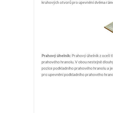
kruhových otvorů pro upevnění dvěma rám
Pra
hový úhelník:
Prahový úhelník z oceli 
prahového hranolu. V obou nestejně dlouhý
pozice podkladního prahového hranolu a j
pro upevnění podkladního prahového hrano