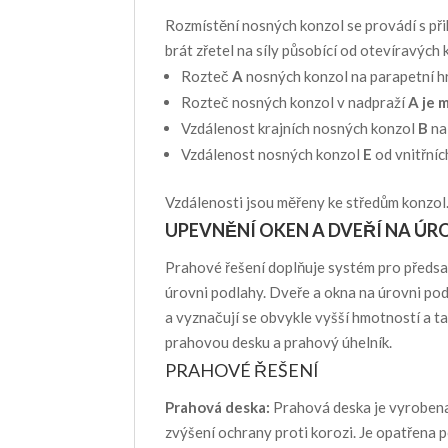
Rozmístění nosných konzol se provádí s př
brát zřetel na síly působící od otevíravých k
Rozteč
A
nosných konzol na parapetní hr
Rozteč nosných konzol
v nadpraží
A je
m
Vzdálenost krajních nosných konzol
B
na
Vzdálenost nosných konzol
E
od vnitřníc
Vzdálenosti jsou měřeny ke středům konzol
UPEVNĚNÍ OKEN A DVEŘÍ NA ÚR
Prahové řešení doplňuje systém pro předs
úrovni podlahy. Dveře a okna na úrovni po
a vyznačují se obvykle vyšší hmotností a 
prahovou desku a prahový úhelník.
PRAHOVÉ ŘEŠENÍ
Prahová deska:
Prahová deska je vyrobena
zvýšení ochrany proti korozi. Je opatřena 