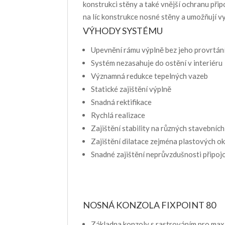
konstrukci stěny a také vnější ochranu při
na líc konstrukce nosné stěny a umožňují 
VÝHODY SYSTÉMU
Upevnění rámu výplně bez jeho provrtán
Systém nezasahuje do ostění v interiéru
Významná redukce tepelných vazeb
Statické zajištění výplně
Snadná rektifikace
Rychlá realizace
Zajištění stability na různých stavebníc
Zajištění dilatace zejména plastových o
Snadné zajištění neprůvzdušnosti připoj
NOSNÁ KONZOLA FIXPOINT 80
Základna konzoly s rastrováním pro maxi