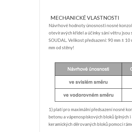
MECHANICKÉ VLASTNOSTI
Návrhové hodnoty únosnosti nosné konzoly
otevíravých křídel a účinky sání větru jso
SOUDAL. Velikost předsazení: 90 mm ± 10 m
mm od stěny!
1) platí pro maximální předsazení nosné ko
betonu a vápenospískových bloků (plných i
keramických děrovaných bloků pomocí rá