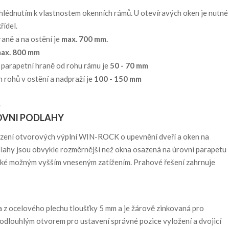
ihlédnutím k vlastnostem okenních rámů. U otevíravých oken je nutné
řídel.
aně a na ostění je
max. 700 mm.
ax. 800 mm
 parapetní hraně od rohu rámu je
50 - 70 mm
h rohů v ostění a nadpraží je
100 - 150 mm
.
OVNI PODLAHY
azení otvorových výplní WIN-ROCK o upevnění dveří a oken na
dlahy jsou obvykle rozměrnější než okna osazená na úrovni parapetu
také možným vyšším vneseným zatížením. Prahové řešení zahrnuje
 z ocelového plechu tloušťky 5 mm a je žárově zinkovaná pro
podlouhlým otvorem pro ustavení správné pozice vyložení a dvojicí