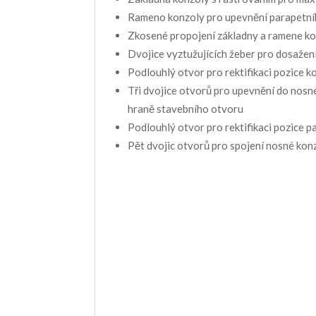
Rameno konzoly pro upevnění parapetníh
Zkosené propojení základny a ramene kon
Dvojice vyztužujících žeber pro dosažen
Podlouhlý otvor pro rektifikaci pozice k
Tři dvojice otvorů pro upevnění do nosn
hraně stavebního otvoru
Podlouhlý otvor pro rektifikaci pozice p
Pět dvojic otvorů pro spojení nosné ko