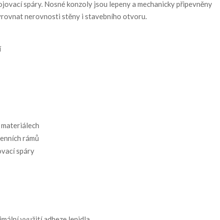
pojovací spáry. Nosné konzoly jsou lepeny a mechanicky připevněny
vyrovnat nerovnosti stěny i stavebního otvoru.
í
h materiálech
kenních rámů
ovací spáry
mální využití adheze lepidla